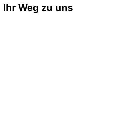
Ihr Weg zu uns
Mit unserem Routenplaner können Sie eine genaue
Anfahrtsbeschreibung erstellen. Geben Sie dazu einfach
Ihre Startadresse ein. So finden Sie uns einfach und
unkompliziert. Wir freuen uns auf Sie!